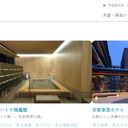
▶︎ TOKYO
美術館
月釜・茶会
ジ
 ハトヤ瑞鳳閣
京都東急ホテル
リア唯一。自家源泉の湯。
古都らしい洗練され
頃ホテル
お食事
ホテル
京都駅周辺
お食事
ホテル