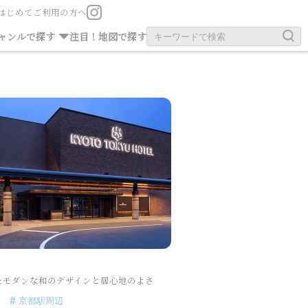
はじめてご利用の方へ
お茶の旧跡
お寺・神社
ャンルで探す
注目！
地図で探す
たモダンな和のデザインと居心地のよさ
京都駅周辺