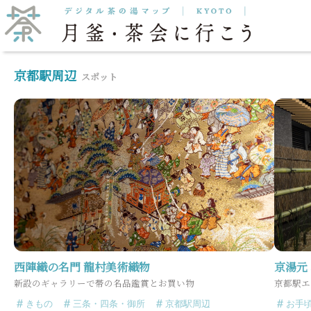
抹茶をいただく
月釜
京都駅周辺
スポット
西陣織の名門 龍村美術織物
京湯元
新設のギャラリーで帯の名品鑑賞とお買い物
京都駅エ
きもの
三条・四条・御所
京都駅周辺
お手