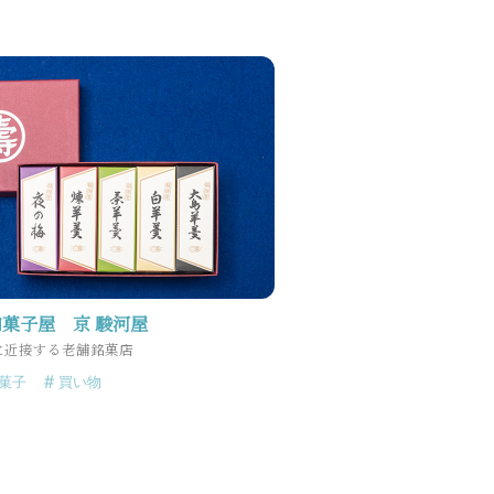
菓子屋 京 駿河屋
に近接する老舗銘菓店
菓子
買い物