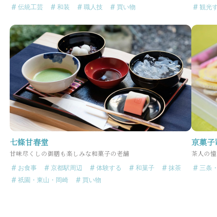
伝統工芸
和装
職人技
買い物
観光
七條甘春堂
京菓子
甘味尽くしの御膳も楽しみな和菓子の老舗
茶人の憧
お食事
京都駅周辺
体験する
和菓子
抹茶
三条
祇園・東山・岡崎
買い物