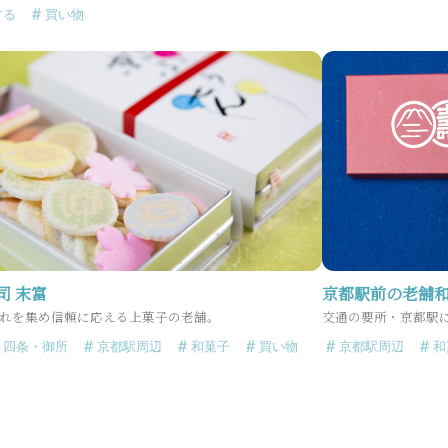
する
買い物
司 末富
京都駅前の老舗和
れを集め信頼に応える上菓子の老舗。
交通の要所・京都駅
・四条・御所
京都駅周辺
和菓子
買い物
京都駅周辺
和