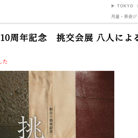
▶︎ TOKYO
美術館
月釜・茶会
ジ
10周年記念 挑交会展 八人によ
した