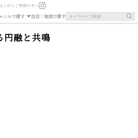
はじめてご利用の方へ
お茶の旧跡
お寺・神社
ャンルで探す
注目！
地図で探す
る円融と共鳴