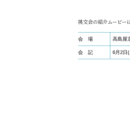
挑交会の紹介ムービー
会 場
高島屋
会 記
6月2日