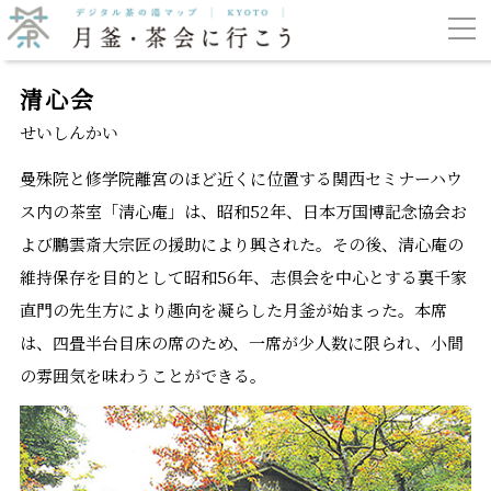
清心会
せいしんかい
曼殊院と修学院離宮のほど近くに位置する関西セミナーハウ
ス内の茶室「清心庵」は、昭和52年、日本万国博記念協会お
よび鵬雲斎大宗匠の援助により興された。その後、清心庵の
維持保存を目的として昭和56年、志倶会を中心とする裏千家
直門の先生方により趣向を凝らした月釜が始まった。本席
は、四畳半台目床の席のため、一席が少人数に限られ、小間
の雰囲気を味わうことができる。