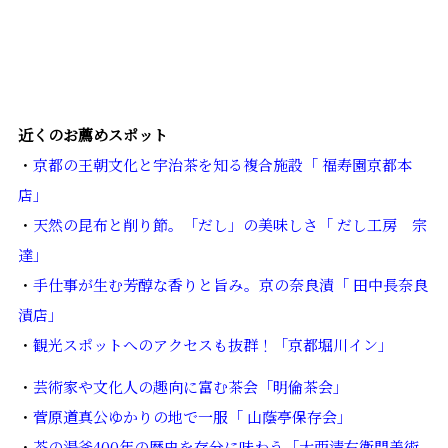
近くのお薦めスポット
・
京都の王朝文化と宇治茶を知る複合施設「 福寿園京都本
店」
・
天然の昆布と削り節。「だし」の美味しさ「 だし工房 宗
達」
・
手仕事が生む芳醇な香りと旨み。京の奈良漬「 田中長奈良
漬店」
・
観光スポットへのアクセスも抜群！「京都堀川イン」
・
芸術家や文化人の趣向に富む茶会「明倫茶会」
・
菅原道真公ゆかりの地で一服「 山蔭亭保存会」
・
茶の湯釜400年の歴史を存分に味わう「大西清右衛門美術