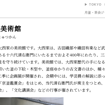
▶︎ TOKYO
美術館
月釜・茶会
ジ
門美術館
じゅつかん
大西家の美術館です。大西家は、古田織部や織田有楽など
ある十六代清右衛門にいたるまでおよそ
400
年にわたり、三
技を守り続けています。美術館では、大西家歴代の手にな
用いた釜の下絵・木型や、釜座ゆかりの古文書のほか、種
二季に企画展が開催され、会期中には、学芸員の解説に添
「京釜鑑賞会」をはじめ、当代清右衛門氏が席主をつとめ
会」、「文化講演会」などの行事が催されています。