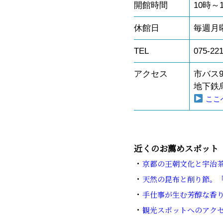
開館時間
10
時～
休館日
毎週月
TEL
075-22
アクセス
市バス
地下鉄
ここへ
近くのお薦めスポット
・
京都の王朝文化と宇治茶
・
天然の昆布と削り節。「
・
手仕事が生む芳醇な香り
・
観光スポットへのアク