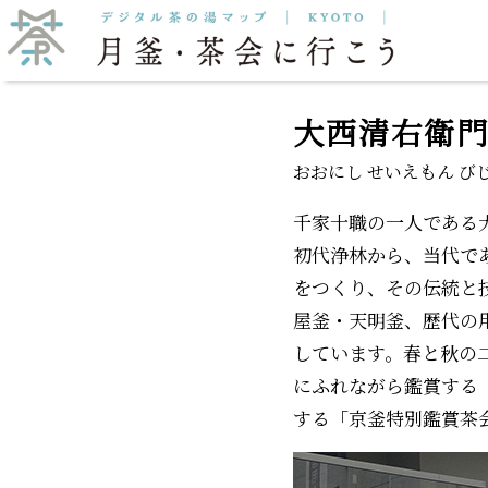
抹茶をいただく
月釜
大西清右衛
おおにし せいえもん び
千家十職の一人である
初代浄林から、当代で
をつくり、その伝統と
屋釜・天明釜、歴代の
しています。春と秋の
にふれながら鑑賞する
する「京釜特別鑑賞茶