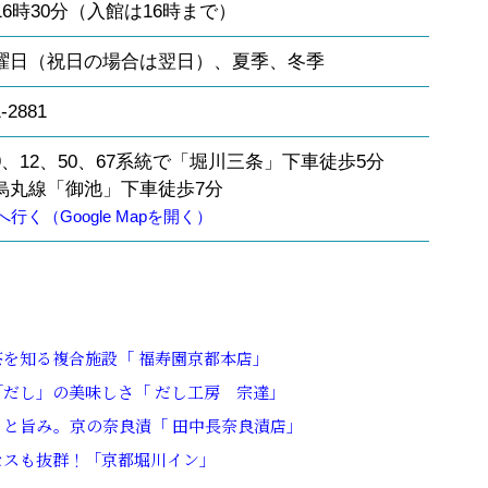
16
時
30
分（入館は
16
時まで）
曜日（祝日の場合は翌日）、夏季、冬季
1-2881
9
、
12
、
50
、
67
系統で「堀川三条」下車徒歩
5
分
烏丸線「御池」下車徒歩
7
分
行く（Google Mapを開く）
を知る複合施設「 福寿園京都本店」
だし」の美味しさ「 だし工房 宗達」
と旨み。京の奈良漬「 田中長奈良漬店」
セスも抜群！「京都堀川イン」