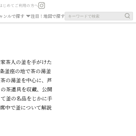
はじめてご利用の方へ
お茶の旧跡
お寺・神社
ャンルで探す
注目！
地図で探す
武家茶人の釜を手がけた
条釜座の地で茶の湯釜
る茶の湯釜を中心に、芦
々の茶道具を収蔵、公開
って釜の名品をじかに手
、席中で釜について解説