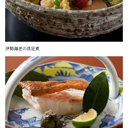
伊勢海老の具足煮