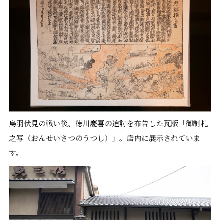
鳥羽伏見の戦い後、徳川慶喜の追討を布告した瓦版「御制札
之写（おんせいさつのうつし）」。店内に展示されていま
す。