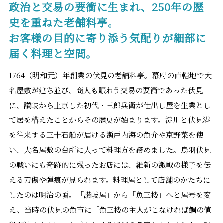
政治と交易の要衝に生まれ、250年の歴
史を重ねた老舗料亭。
お客様の目的に寄り添う気配りが細部に
届く料理と空間。
1764（明和元）年創業の伏見の老舗料亭。幕府の直轄地で大
名屋敷が建ち並び、商人も賑わう交易の要衝であった伏見
に、讃岐から上京した初代・三郎兵衛が仕出し屋を生業とし
て居を構えたことからその歴史が始まります。淀川と伏見港
を往来する三十石船が届ける瀬戸内海の魚介や京野菜を使
い、大名屋敷の台所に入って料理方を務めました。鳥羽伏見
の戦いにも奇跡的に残ったお店には、維新の激戦の様子を伝
える刀傷や弾痕が見られます。料理屋として店舗のかたちに
したのは明治の頃。「讃岐屋」から「魚三楼」へと屋号を変
え、当時の伏見の魚市に「魚三楼の主人がこなければ鯛の値