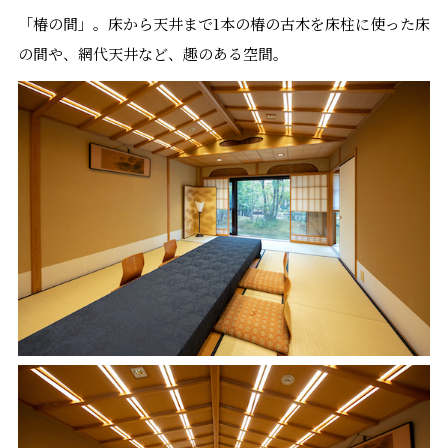
「椿の間」。床から天井まで1本の椿の古木を床柱に使った床
の間や、網代天井など、趣のある空間。