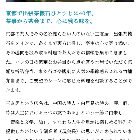
京都で出張茶懐石ひとすじに40年。
茶事から茶会まで、心に残る味を。
京都の茶人でその名を知らない人のいない三友居。出張茶懐
石をメインに、あくまで裏方に徹し、亭主の心に寄り添い、
その趣向を汲み取る料理で茶人たちの信頼を集めてきまし
た。ハレの日の豪華なお弁当から点心席や水屋でいただく気
軽な折詰弁当、また行楽や観劇に人気の季節感あふれる竹籠
弁当まで、ご要望のシーンに応じた料理を相談することがで
きます。
三友居という店名は、中国の詩人・白居易の詩の「琴、酒、
詩は人生における三つの友である」という一節に由来し、
「音楽と文学、酒」、すなわち人生を豊かに楽しめる料理を
提供したいという創業者（現会長）の思いがこめられていま