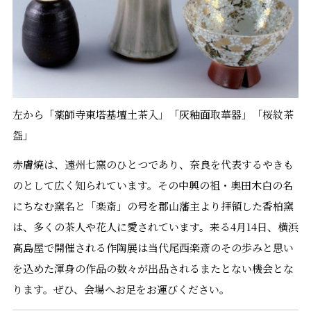
左から「薬師寺東塔基壇土茶入」「灰釉面取華器」「桜紋茶
盌」
赤膚焼は、遠州七窯のひとつであり、奈良を代表するやきも
のとして広く知られています。その中興の祖・奥田木白の名
にちなむ窯名と「楽斎」の号を郡山藩主より拝領した香柏窯
は、多くの茶人や花人に愛されています。来る4月14日、横浜
高島屋で開催される作陶展は当代尾西楽斎のその歩みと思い
を込めた渾身の作品の数々が出品されるまたとない機会とな
ります。ぜひ、会場へお足をお運びください。