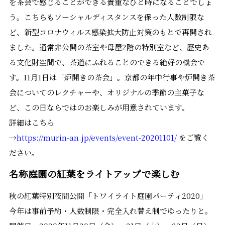
を茶会で感じることができる貴重なひと時になることでしょ
う。こちらもソーシャルディスタンスを保った人数制限な
ど、新型コロナウィルス感染拡大防止対策のもとで再開され
ました。通常非公開の茶室や母屋2階の特別室など、歴史あ
る文化財空間で、茶道にふれることのできる絶好の機会で
す。11月1日は「炉開きの茶会」。京都の年中行事や炉開き茶
会についてのレクチャーや、オリジナルの季節の主菓子な
ど、この日ならではのお楽しみが用意されています。
詳細はこちら
→
https://murin-an.jp/events/event-20201101/
をご覧く
ださい。
名称庭園の紅葉をライトアップで楽しむ
秋の紅葉特別夜間公開「トワイライト庭園パーティ2020」
今年は事前予約・人数制限・完全入れ替え制でゆったりと。