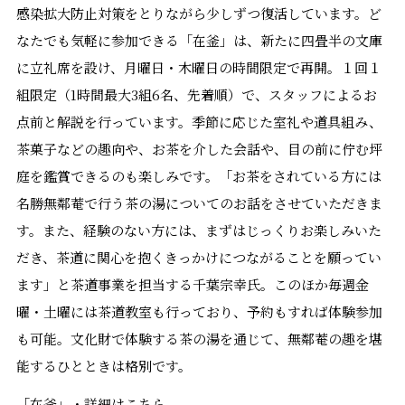
感染拡大防止対策をとりながら少しずつ復活しています。ど
なたでも気軽に参加できる「在釜」は、新たに四畳半の文庫
に立礼席を設け、月曜日・木曜日の時間限定で再開。１回１
組限定（1時間最大3組6名、先着順）で、スタッフによるお
点前と解説を行っています。季節に応じた室礼や道具組み、
茶菓子などの趣向や、お茶を介した会話や、目の前に佇む坪
庭を鑑賞できるのも楽しみです。「お茶をされている方には
名勝無鄰菴で行う茶の湯についてのお話をさせていただきま
す。また、経験のない方には、まずはじっくりお楽しみいた
だき、茶道に関心を抱くきっかけにつながることを願ってい
ます」と茶道事業を担当する千葉宗幸氏。このほか毎週金
曜・土曜には茶道教室も行っており、予約もすれば体験参加
も可能。文化財で体験する茶の湯を通じて、無鄰菴の趣を堪
能するひとときは格別です。
「在釜」・詳細はこちら