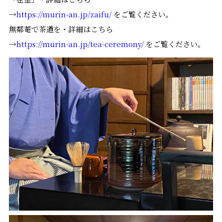
→
https://murin-an.jp/zaifu/
をご覧ください。
無鄰菴で茶道を・詳細はこちら
→
https://murin-an.jp/tea-ceremony/
をご覧ください。