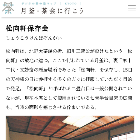
松向軒保存会
しょうこうけんほぞんかい
松向軒は、北野大茶湯の折、細川三斎公が設けたという「松
向軒」の故地に建つ。ここで行われている月釜は、裏千家十
二代・又玅斎の隠居場所であった「松向軒」を保存し、15日
の天神様の日に参拝する多くの方々に拝服していただく目的
で発足。「松向軒」と呼ばれる二畳台目は一般公開されてい
ないが、現在本席として使用されている七畳半台目床の広間
も、当時の面影を感じさせる佇まいである。