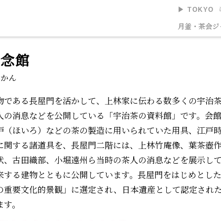
▶︎ TOKYO
美術館
月釜・茶会
ジ
記念館
んかん
物である長屋門を活かして、上林家に伝わる数多くの宇治
人の消息などを公開している「宇治茶の資料館」です。会
炉（ほいろ）などの茶の製造に用いられていた用具、江戸
に関する諸道具を、長屋門二階には、上林竹庵像、葉茶壺
状、古田織部、小堀遠州ら当時の茶人の消息などを展示し
来する建物とともに公開しています。長屋門をはじめとし
の重要文化的景観」に選定され、日本遺産として認定された
ます。