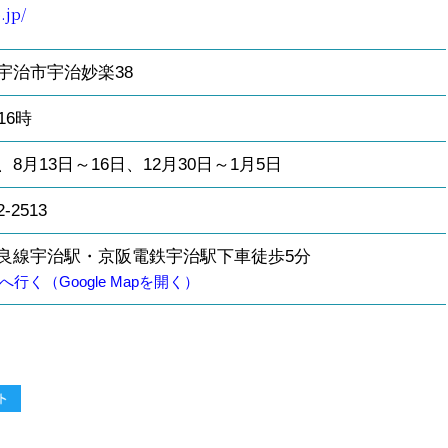
.jp/
宇治市宇治妙楽
38
16
時
、
8
月
13
日～
16
日、
12
月
30
日～
1
月
5
日
2-2513
良線宇治駅・京阪電鉄宇治駅下車徒歩
5
分
へ行く（Google Mapを開く）