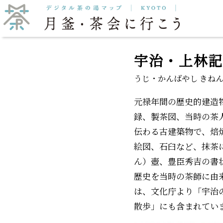
抹茶をいただく
月釜
宇治・上林
うじ・かんばやし きね
元禄年間の歴史的建造
録、製茶図、当時の茶
伝わる古建築物で、焙
絵図、石臼など、抹茶
ん）壺、豊臣秀吉の書
歴史を当時の茶師に由
は、文化庁より「宇治
散歩」にも含まれてい