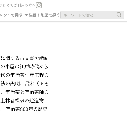
はじめてご利用の方へ
お茶の旧跡
お寺・神社
ャンルで探す
注目！
地図で探す
茶に関する古文書や諸記
館の小屋は江戸時代から
時代の宇治茶生産工程の
作法の説明、呂宋（るそ
て、宇治茶と宇治茶師の
た上林春松家の建造物
「宇治茶800年の歴史