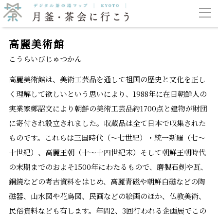
高麗美術館
こうらいびじゅつかん
高麗美術館は、美術工芸品を通して祖国の歴史と文化を正し
く理解して欲しいという思いにより、1988年に在日朝鮮人の
実業家鄭詔文により朝鮮の美術工芸品約1700点と建物が財団
に寄付され設立されました。収蔵品は全て日本で収集された
ものです。これらは三国時代（～七世紀）・統一新羅（七～
十世紀）、高麗王朝（十～十四世紀末）そして朝鮮王朝時代
の末期までのおよそ1500年にわたるもので、磨製石剣や瓦、
銅鏡などの考古資料をはじめ、高麗青磁や朝鮮白磁などの陶
磁器、山水図や花鳥図、民画などの絵画のほか、仏教美術、
民俗資料なども有します。年間2、3回行われる企画展でこの