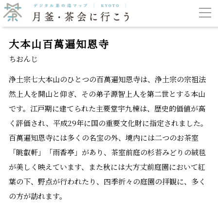
大本山百萬遍知恩寺
ちおんじ
浄土宗七大本山のひとつの百萬遍知恩寺は、浄土宗の宗祖法
然上人を開山と仰ぎ、その弟子源智上人を第二世とする本山
です。江戸期に建てられた主要堂宇九棟は、歴史的価値が高
く評価され、平成29年に国の重要文化財に指定されました。
百萬遍知恩寺には多くの名宝の外、境内には二つのお茶室
「眺叡軒」「雨香亭」があり、茶室前庭の杉苔みどりの絨毯
が美しく映えています、また秋には大方丈前庭園において紅
葉の下、野点が行われたり、四季折々の庭園の拝観に、多く
の方が訪れます。