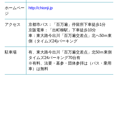
http://chionji.jp
ホームペー
ジ
アクセス
京都市バス：「百万遍」停留所下車徒歩1分
京阪電車：「出町柳駅」下車徒歩10分
車：東大路今出川「百万遍交差点」北へ50ｍ東
側（タイムズ24)パーキング
駐車場
有、東大路今出川「百万遍交差点」北50ｍ東側
タイムズ24パーキング70台有
※有料、法要・墓参・団体参拝は（バス・乗用
車）は無料