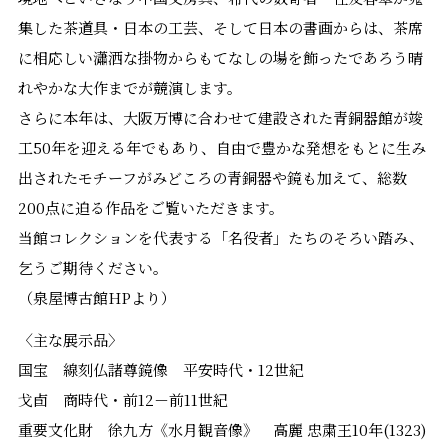
集した茶道具・日本の工芸、そして日本の書画からは、茶席
に相応しい瀟洒な掛物からもてなしの場を飾ったであろう晴
れやかな大作までが競演します。
さらに本年は、大阪万博に合わせて建設された青銅器館が竣
工50年を迎える年でもあり、自由で豊かな発想をもとに生み
出されたモチーフがみどころの青銅器や鏡も加えて、総数
200点に迫る作品をご覧いただきます。
当館コレクションを代表する「名役者」たちのそろい踏み、
乞うご期待ください。
（泉屋博古館HPより）
〈主な展示品〉
国宝 線刻仏諸尊鏡像 平安時代・12世紀
戈卣 商時代・前12－前11世紀
重要文化財 徐九方《水月観音像》 高麗 忠粛王10年(1323)