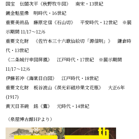
国宝 伝閻次平《秋野牧牛図》 南宋・13世紀
鍍金魁星像 明時代・16世紀
重要美術品 藤原定信《石山切》 平安時代・12世紀 ※展
示期間 11/17～12/6
重要文化財 《佐竹本三十六歌仙絵切「源信明」》 鎌倉時
代・13世紀
《二条城行幸図屏風》 江戸時代・17世紀 ※展示期間
11/17～12/6
伊藤若冲《海棠目白図》 江戸時代・18世紀
重要文化財 板谷波山《葆光彩磁珍果文花瓶》 大正6年
(1917)
黄天目茶碗 銘《鷰》 元時代・14世紀
（泉屋博古館HPより）