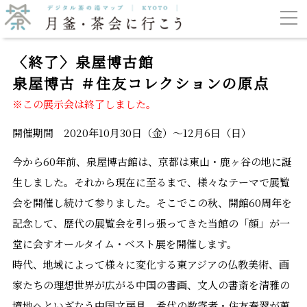
〈終了〉泉屋博古館
泉屋博古 ＃住友コレクションの原点
※この展示会は終了しました。
開催期間 2020年10月30日（金）～12月6日（日）
今から60年前、泉屋博古館は、京都は東山・鹿ヶ谷の地に誕
生しました。それから現在に至るまで、様々なテーマで展覧
会を開催し続けて参りました。そこでこの秋、開館60周年を
記念して、歴代の展覧会を引っ張ってきた当館の「顔」が一
堂に会すオールタイム・ベスト展を開催します。
時代、地域によって様々に変化する東アジアの仏教美術、画
家たちの理想世界が広がる中国の書画、文人の書斎を清雅の
境地へといざなう中国文房具、希代の数寄者・住友春翠が蒐