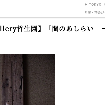
▶︎ TOKYO
美術館
月釜・茶会
ジ
allery竹生園】「間のあしらい