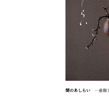
間のあしらい
―垂撥と