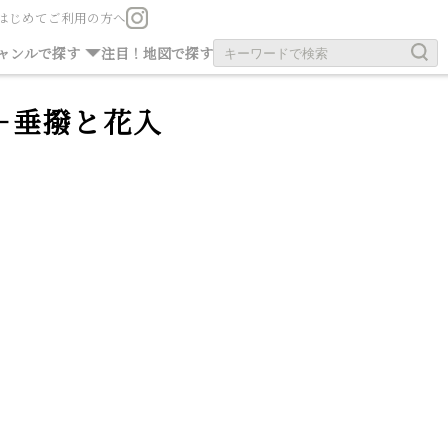
はじめてご利用の方へ
お茶の旧跡
お寺・神社
ャンルで探す
注目！
地図で探す
 －垂撥と花入