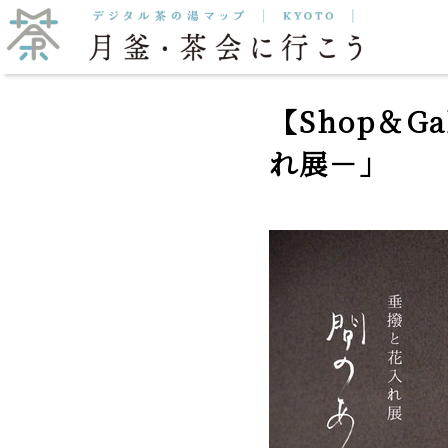
抹茶をいただく
月釜
【Shop＆G
れ展－」