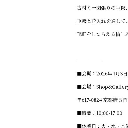
古材や一閑張りの垂撥
垂撥と花入れを通して
“間”をしつらえる愉し
——————
■会期：2026年4月3日(
■会場：Shop&Gal
〒617-0824 京都
■時間：10:00-17:00
■休業日：火・水・木