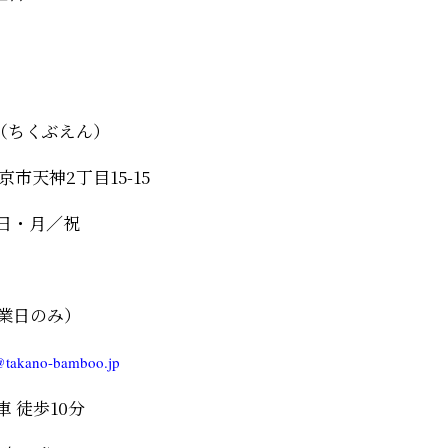
生園（ちくぶえん）
岡京市天神2丁目15-15
日・月／祝
3（営業日のみ）
@takano-bamboo.jp
 徒歩10分